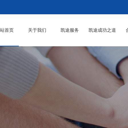
站首页
关于我们
凯途服务
凯途成功之道
凯途是谁
发展历程
新型CDMO商业模式
组织架构
公司动态
供应链再造和供应链创造
中小原料药研发和生产企业
销售公司、个人销售冠军和
大企业服务
园区服务
>
>
>
>
>
>
>
>
服务
中小制剂企业服务
>
>